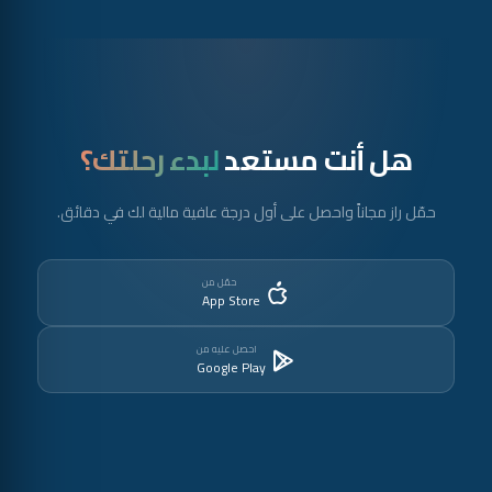
يمكنك حذف حسابك بالنقر على الأحرف الأولى لاسمك في الأعلى
والانتقال إلى المعلومات الشخصية. ستُحذف جميع معلوماتك
الشخصية (الاسم والرقم والحسابات المصرفية). وتُحتفظ بيانات
المعاملات المجهولة الهوية لأغراض اللوائح التنظيمية واستمرار تحليل
الاتجاهات.
هل أنت مستعد
لبدء رحلتك؟
حمّل راز مجاناً واحصل على أول درجة عافية مالية لك في دقائق.
حمّل من
App Store
احصل عليه من
Google Play