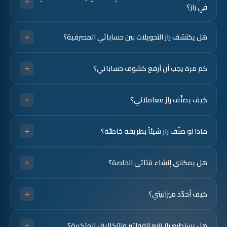
في راز؟
هذه الكشوف، لكنه لن يتمكن من تصنيف المعاملات.
يمكنك إضافة عدد غير محدود من الحسابات. يشمل ذلك حسابات
هل يكتشف راز التحويلات بين حساباتي المصرفية؟
التوفير والجاري وكذلك بطاقات الائتمان. ويجمع راز البيانات عبر جميع
هذه الحسابات.
نعم، يحدّد راز تلقائياً التحويلات بين الحسابات ويستبعدها من تقاريره
كم مرة يجب أن أرفع كشوف حساباتي؟
الخاصة بالدخل والنفقات.
يُفضَّل رفع الكشوف مرة واحدة كل أسبوع للحصول على أفضل متابعة
كيف يصنّف راز معاملاتي؟
لميزانيتك الشهرية.
يستخدم راز مزيجاً من الذكاء الاصطناعي (AI) والتعلم الآلي (ML) لربط
ماذا لو صنّف راز شيئاً بطريقة خاطئة؟
التجار بالفئات المناسبة. في الحالات التي لا يستطيع فيها راز تحديد فئة
معاملة ما (مثل تحويل إلى رقم جوال، أو إذا لم يُذكر اسم التاجر في
إذا صُنّفت معاملة بشكل خاطئ، يمكنك تغيير فئتها. سيتذكر راز اختيارك
الكشف)، سيطلب منك راز تصنيف المعاملة.
هل يمكنني إنشاء فئاتي الخاصة؟
مما يساعد على تحسين تصنيفه بمرور الوقت.
نعم، يأتي راز بمجموعة من الفئات الأولية، لكن يمكنك إنشاء فئاتك
كيف أحدّد ميزانيتي؟
الخاصة.
يمكنك تحديد دخلك الشهري المتوقع وإجمالي مصاريفك الشهرية
هل يستطيع راز تتبع الفواتير والتكاليف المتكررة؟
المتوقعة. ثم توزّع مصاريفك على بعض الفئات الرئيسية. وأي مبلغ